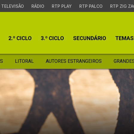
TELEVISÃO
RÁDIO
RTP PLAY
RTP PALCO
RTP ZIG ZA
2.º CICLO
3.º CICLO
SECUNDÁRIO
TEMAS
S
LITORAL
AUTORES ESTRANGEIROS
GRANDES