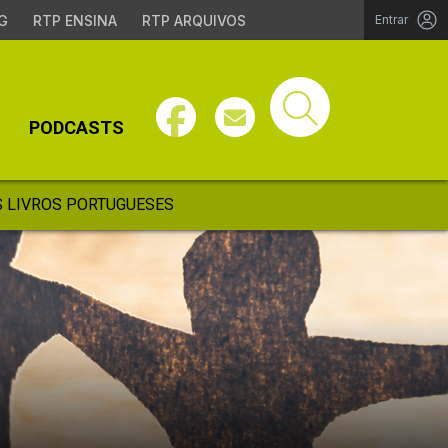
G
RTP ENSINA
RTP ARQUIVOS
Entrar
PODCASTS
 LIVROS PORTUGUESES