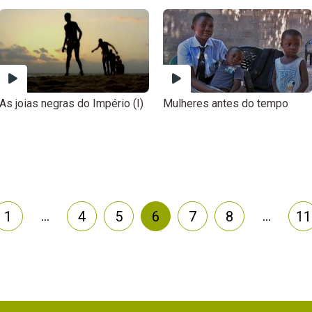
As joias negras do Império (I)
Mulheres antes do tempo
…
…
1
4
5
6
7
8
11