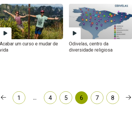
Acabar um curso e mudar de
Odivelas, centro da
vida
diversidade religiosa
…
1
4
5
6
7
8