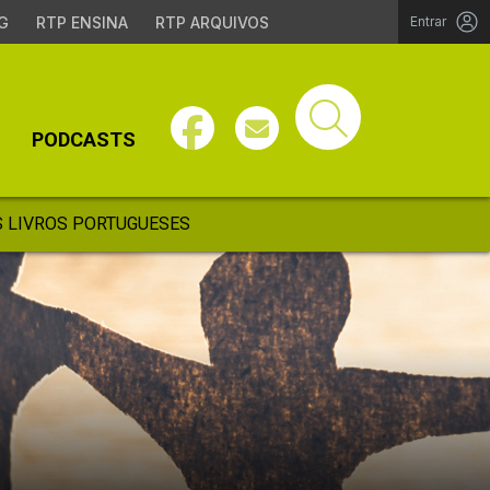
G
RTP ENSINA
RTP ARQUIVOS
Entrar
PODCASTS
 LIVROS PORTUGUESES