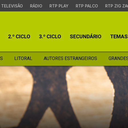
TELEVISÃO
RÁDIO
RTP PLAY
RTP PALCO
RTP ZIG ZA
2.º CICLO
3.º CICLO
SECUNDÁRIO
TEMAS
S
LITORAL
AUTORES ESTRANGEIROS
GRANDES