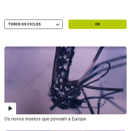
Escolher Ciclo
Filtrar por Ciclo
OK
Os novos insetos que povoam a Europa