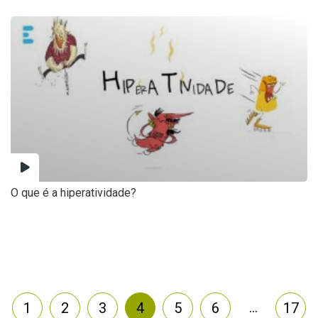
O que é a hiperatividade?
…
1
2
3
4
5
6
17