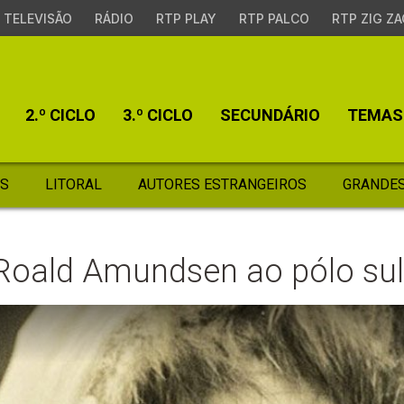
TELEVISÃO
RÁDIO
RTP PLAY
RTP PALCO
RTP ZIG ZA
2.º CICLO
3.º CICLO
SECUNDÁRIO
TEMAS
S
LITORAL
AUTORES ESTRANGEIROS
GRANDES
Roald Amundsen ao pólo su