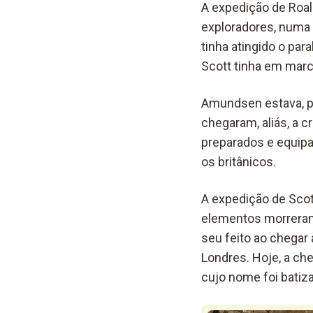
A expedição de Roa
exploradores, numa e
tinha atingido o par
Scott tinha em mar
Amundsen estava, po
chegaram, aliás, a 
preparados e equip
os britânicos.
A expedição de Scott
elementos morreram
seu feito ao chegar
Londres. Hoje, a ch
cujo nome foi batiza