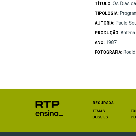
Os Dias da
TÍTULO:
Progra
TIPOLOGIA:
Paulo So
AUTORIA:
Antena
PRODUÇÃO:
1987
ANO:
Roal
FOTOGRAFIA:
RECURSOS
TEMAS
EX
DOSSIÊS
PO