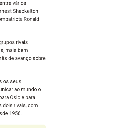
ntre vários
Ernest Shackelton
compatriota Ronald
rupos rivais
ses, mais bem
mês de avanço sobre
os os seus
unicar ao mundo o
ara Oslo e para
 dois rivais, com
esde 1956.