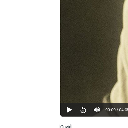
00:00
/
04:0
Ouvir