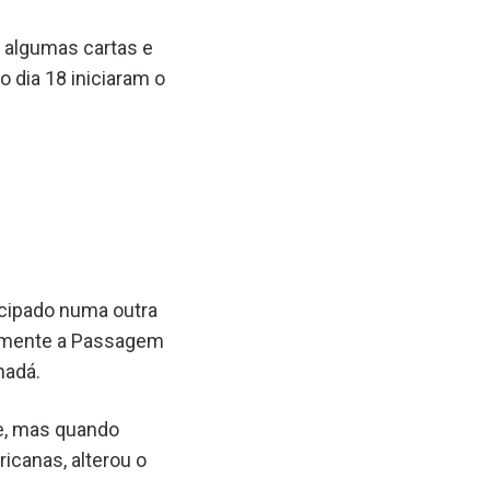
 algumas cartas e
 dia 18 iniciaram o
icipado numa outra
ralmente a Passagem
nadá.
e, mas quando
icanas, alterou o