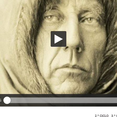
5
2.º CICLO
3.º