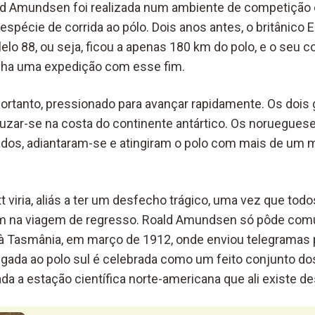
ld Amundsen foi realizada num ambiente de competição e
spécie de corrida ao pólo. Dois anos antes, o britânico 
alelo 88, ou seja, ficou a apenas 180 km do polo, e o seu 
cha uma expedição com esse fim.
rtanto, pressionado para avançar rapidamente. Os dois g
cruzar-se na costa do continente antártico. Os noruegue
ados, adiantaram-se e atingiram o polo com mais de um 
 viria, aliás a ter um desfecho trágico, uma vez que tod
 na viagem de regresso. Roald Amundsen só pôde com
 à Tasmânia, em março de 1912, onde enviou telegramas p
egada ao polo sul é celebrada como um feito conjunto dos
da a estação científica norte-americana que ali existe d