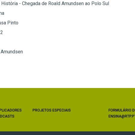
 História - Chegada de Roald Amundsen ao Polo Sul
ma
usa Pinto
 2
d Amundsen
PLICADORES
PROJETOS ESPECIAIS
FORMULÁRIO D
DCASTS
ENSINA@RTP.P