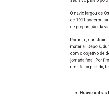
seu alvo para o polo 
O navio largou de Os
de 1911 ancorou na c
de preparação da vi
Primeiro, construiu
material. Depois, du
com o objetivo de d
jornada final. Por 
uma falsa partida, t
Houve outras t