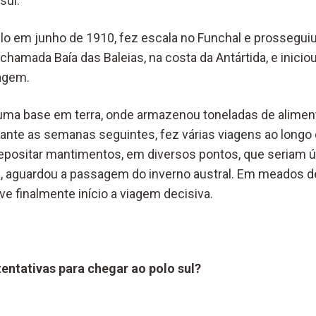
sul.
lo em junho de 1910, fez escala no Funchal e prosseguiu 
hamada Baía das Baleias, na costa da Antártida, e inicio
agem.
 uma base em terra, onde armazenou toneladas de alimen
rante as semanas seguintes, fez várias viagens ao longo d
epositar mantimentos, em diversos pontos, que seriam ú
fim, aguardou a passagem do inverno austral. Em meados d
eve finalmente início a viagem decisiva.
entativas para chegar ao polo sul?