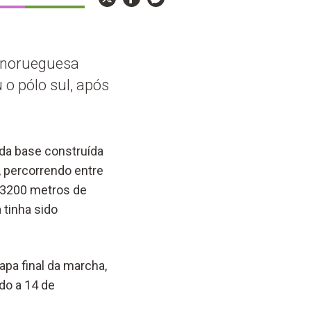
o norueguesa
o pólo sul, após
 da base construída
, percorrendo entre
 a 3200 metros de
 tinha sido
apa final da marcha,
do a 14 de