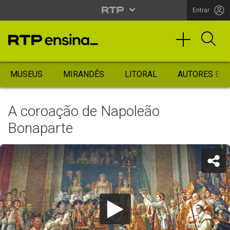
Entrar
MUSEUS
MIRANDÊS
LITORAL
AUTORES ES
A coroação de Napoleão
Bonaparte