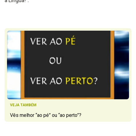
a Língua!”.
VEJA TAMBÉM
Vês melhor “ao pé” ou “ao perto”?