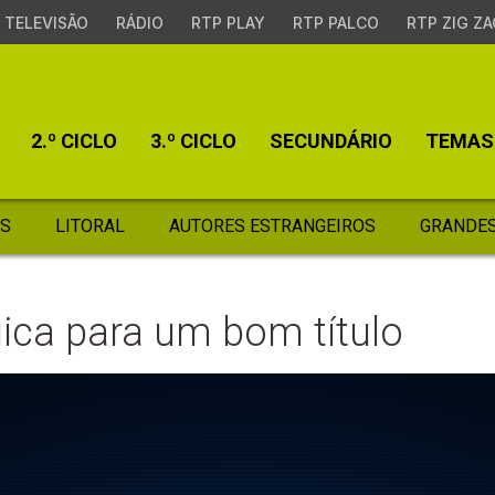
TELEVISÃO
RÁDIO
RTP PLAY
RTP PALCO
RTP ZIG ZA
2.º CICLO
3.º CICLO
SECUNDÁRIO
TEMAS
S
LITORAL
AUTORES ESTRANGEIROS
GRANDES
ica para um bom título