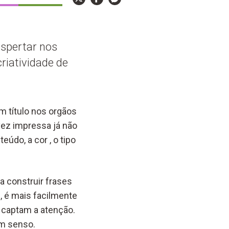
espertar nos
criatividade de
om título nos orgãos
ez impressa já não
eúdo, a cor , o tipo
 construir frases
, é mais facilmente
s captam a atenção.
m senso.