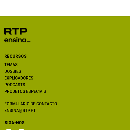
RECURSOS
TEMAS
DOSSIÊS
EXPLICADORES
PODCASTS
PROJETOS ESPECIAIS
FORMULÁRIO DE CONTACTO
ENSINA@RTP.PT
SIGA-NOS