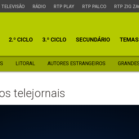
TELEVISÃO
RÁDIO
RTP PLAY
RTP PALCO
RTP ZIG ZA
2.º CICLO
3.º CICLO
SECUNDÁRIO
TEMAS
S
LITORAL
AUTORES ESTRANGEIROS
GRANDES
s telejornais