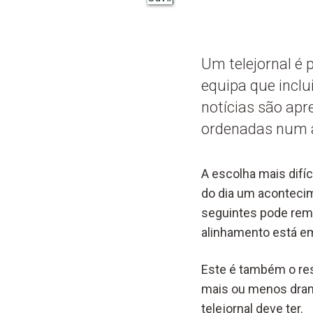
Um telejornal é
equipa que inclu
notícias são ap
ordenadas num 
A escolha mais difíc
do dia um acontecim
seguintes pode reme
alinhamento está em
Este é também o res
mais ou menos dramá
telejornal deve ter.