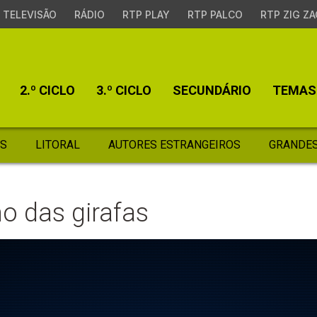
TELEVISÃO
RÁDIO
RTP PLAY
RTP PALCO
RTP ZIG ZA
2.º CICLO
3.º CICLO
SECUNDÁRIO
TEMAS
S
LITORAL
AUTORES ESTRANGEIROS
GRANDES
o das girafas