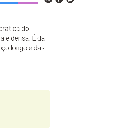
rática do
da e densa. É da
oço longo e das