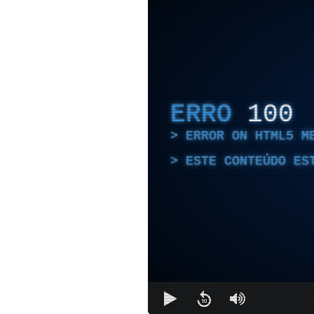
ERRO
100
ERROR ON HTML5 M
ESTE CONTEÚDO ES