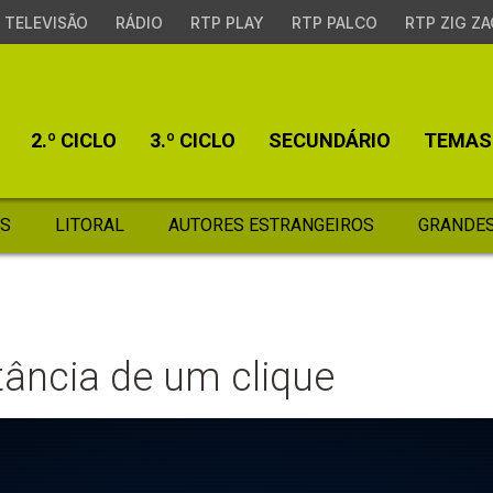
TELEVISÃO
RÁDIO
RTP PLAY
RTP PALCO
RTP ZIG ZA
2.º CICLO
3.º CICLO
SECUNDÁRIO
TEMAS
S
LITORAL
AUTORES ESTRANGEIROS
GRANDES
tância de um clique