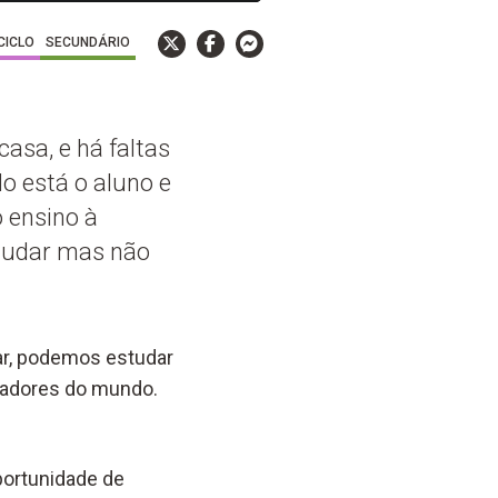
 CICLO
SECUNDÁRIO
casa, e há faltas
o está o aluno e
 ensino à
studar mas não
ar, podemos estudar
sadores do mundo.
portunidade de