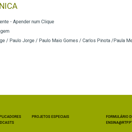
NICA
rente - Apender num Clique
agem
ge / Paulo Jorge / Paulo Maio Gomes / Carlos Pinota /Paula Me
PLICADORES
PROJETOS ESPECIAIS
FORMULÁRIO D
DCASTS
ENSINA@RTP.P