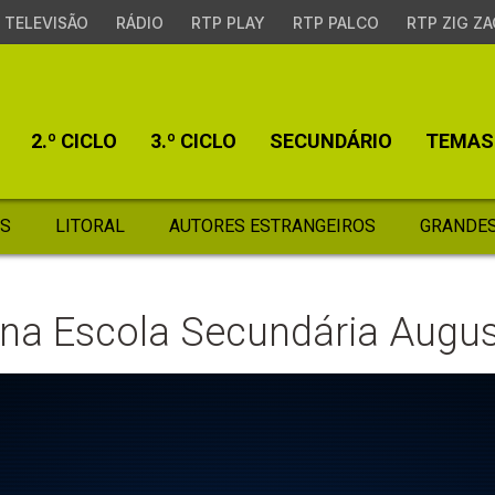
TELEVISÃO
RÁDIO
RTP PLAY
RTP PALCO
RTP ZIG ZA
2.º CICLO
3.º CICLO
SECUNDÁRIO
TEMAS
S
LITORAL
AUTORES ESTRANGEIROS
GRANDES
 na Escola Secundária Aug