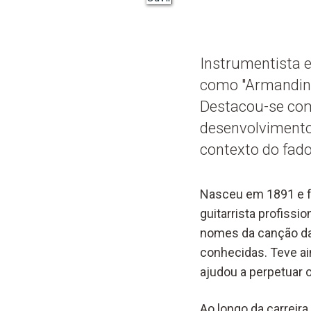
Instrumentista 
como "Armandinh
Destacou-se com
desenvolvimento
contexto do fado
Nasceu em 1891 e foi
guitarrista profiss
nomes da canção da
conhecidas. Teve ai
ajudou a perpetuar 
Ao longo da carreir