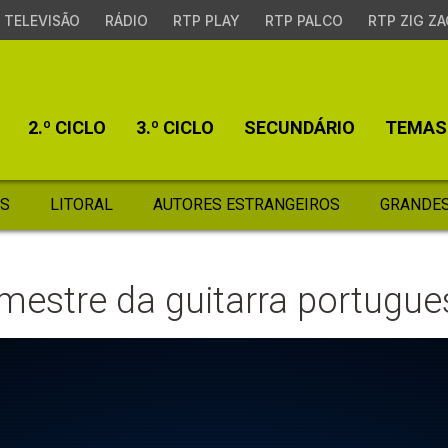
TELEVISÃO
RÁDIO
RTP PLAY
RTP PALCO
RTP ZIG ZA
2.º CICLO
3.º CICLO
SECUNDÁRIO
TEMAS
S
LITORAL
AUTORES ESTRANGEIROS
GRANDES
mestre da guitarra portugue