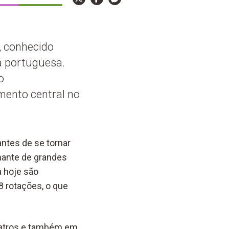
, conhecido
a portuguesa.
o
mento central no
antes de se tornar
hante de grandes
 hoje são
8 rotações, o que
teatros e também em