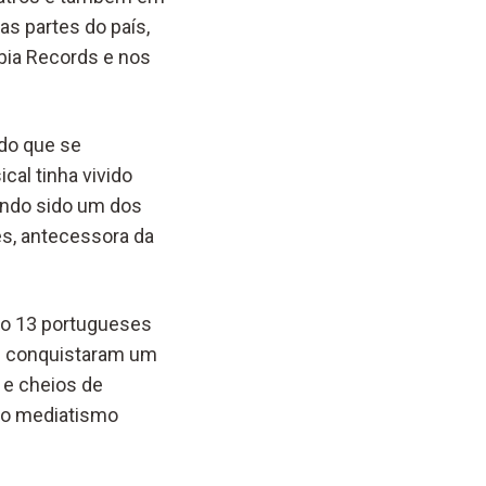
s partes do país,
bia Records e nos
do que se
cal tinha vivido
tendo sido um dos
s, antecessora da
ico 13 portugueses
 e conquistaram um
 e cheios de
 do mediatismo