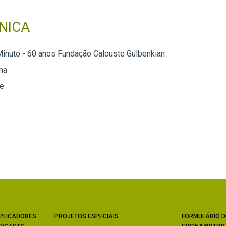
NICA
inuto - 60 anos Fundação Calouste Gulbenkian
ma
te
PLICADORES
PROJETOS ESPECIAIS
FORMULÁRIO D