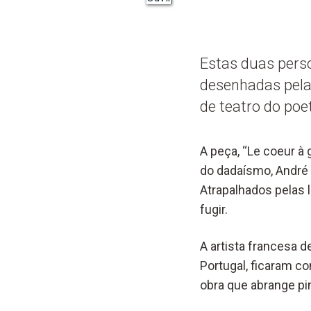
Estas duas perso
desenhadas pela 
de teatro do poe
A peça, “Le coeur à 
do dadaísmo, André B
Atrapalhados pelas 
fugir.
A artista francesa 
Portugal, ficaram c
obra que abrange pin