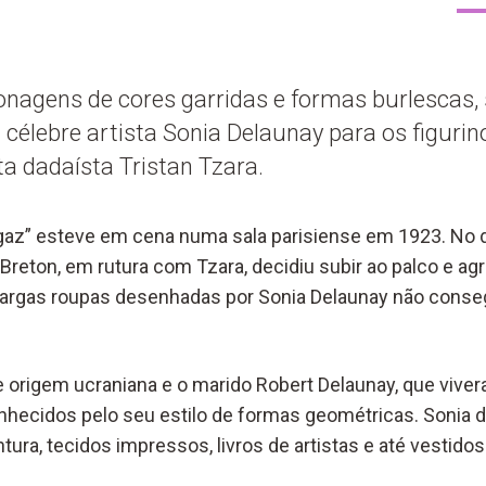
nagens de cores garridas e formas burlescas, 
célebre artista Sonia Delaunay para os figuri
ta dadaísta Tristan Tzara.
gaz” esteve em cena numa sala parisiense em 1923. No dia
reton, em rutura com Tzara, decidiu subir ao palco e agr
largas roupas desenhadas por Sonia Delaunay não conse
de origem ucraniana e o marido Robert Delaunay, que viv
onhecidos pelo seu estilo de formas geométricas. Sonia 
tura, tecidos impressos, livros de artistas e até vestidos