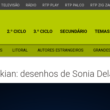
TELEVISÃO
RÁDIO
RTP PLAY
RTP PALCO
RTP ZIG ZA
2.º CICLO
3.º CICLO
SECUNDÁRIO
TEMAS
S
LITORAL
AUTORES ESTRANGEIROS
GRANDES
kian: desenhos de Sonia De