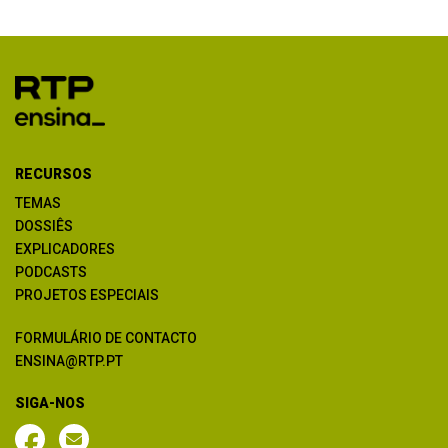
RECURSOS
TEMAS
DOSSIÊS
EXPLICADORES
PODCASTS
PROJETOS ESPECIAIS
FORMULÁRIO DE CONTACTO
ENSINA@RTP.PT
SIGA-NOS