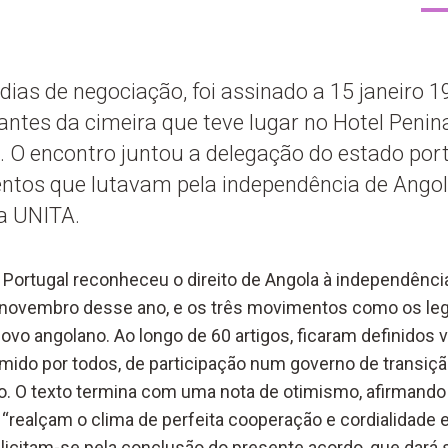
 dias de negociação, foi assinado a 15 janeiro
antes da cimeira que teve lugar no Hotel Penina
e. O encontro juntou a delegação do estado po
tos que lutavam pela independência de Angola
a UNITA.
 Portugal reconheceu o direito de Angola à independência
 novembro desse ano, e os três movimentos como os le
ovo angolano. Ao longo de 60 artigos, ficaram definidos 
do por todos, de participação num governo de transição
o. O texto termina com uma nota de otimismo, afirmando
o, “realçam o clima de perfeita cooperação e cordialidad
licitam-se pela conclusão do presente acordo, que dará 