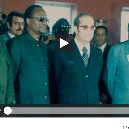
2
3.º