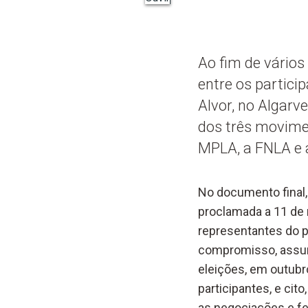
Ao fim de vários
entre os particip
Alvor, no Algarv
dos três movimen
MPLA, a FNLA e 
No documento final,
proclamada a 11 de
representantes do p
compromisso, assumi
eleições, em outubr
participantes, e cit
as negociações e fe