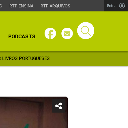
G
RTP ENSINA
RTP ARQUIVOS
Entrar
PODCASTS
 LIVROS PORTUGUESES