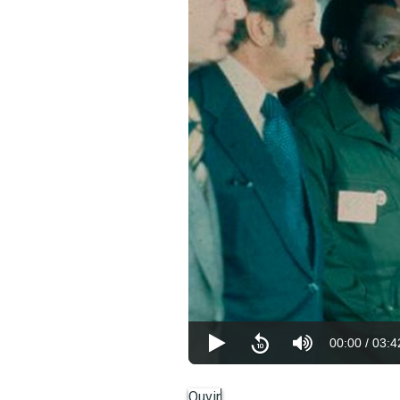
00:00
/
03:4
Ouvir