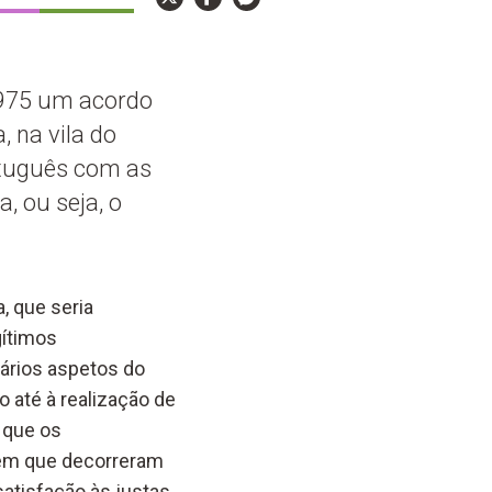
 1975 um acordo
, na vila do
rtuguês com as
, ou seja, o
, que seria
gítimos
vários aspetos do
 até à realização de
 que os
e em que decorreram
satisfação às justas