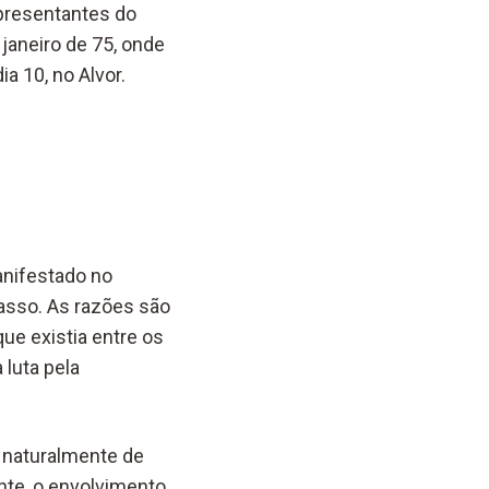
epresentantes do
janeiro de 75, onde
a 10, no Alvor.
anifestado no
asso. As razões são
ue existia entre os
 luta pela
a naturalmente de
nte, o envolvimento