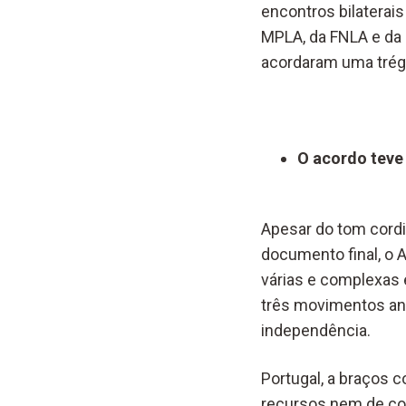
encontros bilaterai
MPLA, da FNLA e da 
acordaram uma trégua
O acordo teve
Apesar do tom cord
documento final, o 
várias e complexas 
três movimentos ang
independência.
Portugal, a braços 
recursos nem de con