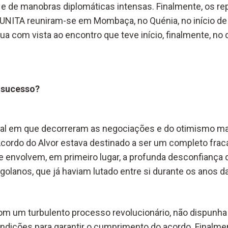
s e de manobras diplomáticas intensas. Finalmente, os r
UNITA reuniram-se em Mombaça, no Quénia, no início de 
 com vista ao encontro que teve início, finalmente, no di
 sucesso?
ial em que decorreram as negociações e do otimismo m
Acordo do Alvor estava destinado a ser um completo frac
e envolvem, em primeiro lugar, a profunda desconfiança q
olanos, que já haviam lutado entre si durante os anos da
com um turbulento processo revolucionário, não dispunh
dições para garantir o cumprimento do acordo. Finalme