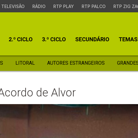
TELEVISÃO
RÁDIO
RTP PLAY
RTP PALCO
RTP ZIG ZA
2.º CICLO
3.º CICLO
SECUNDÁRIO
TEMAS
S
LITORAL
AUTORES ESTRANGEIROS
GRANDES
Acordo de Alvor