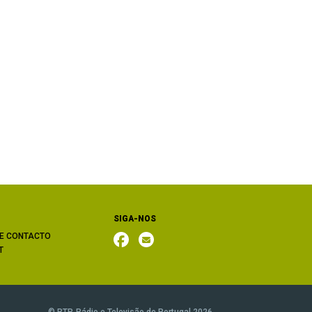
SIGA-NOS
E CONTACTO
T
© RTP, Rádio e Televisão de Portugal 2026