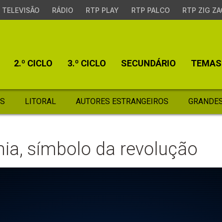
TELEVISÃO
RÁDIO
RTP PLAY
RTP PALCO
RTP ZIG ZA
2.º CICLO
3.º CICLO
SECUNDÁRIO
TEMAS
S
LITORAL
AUTORES ESTRANGEIROS
GRANDES
ia, símbolo da revolução