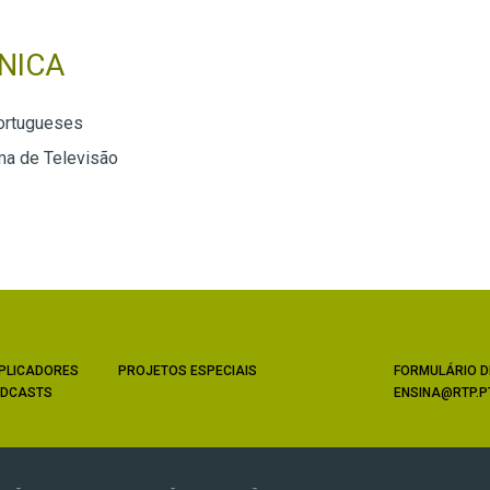
NICA
ortugueses
a de Televisão
PLICADORES
PROJETOS ESPECIAIS
FORMULÁRIO D
DCASTS
ENSINA@RTP.P