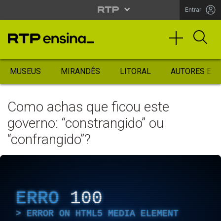
Entrar
MUSEUS
MIRANDÊS
LITORAL
AUTORES ES
Como achas que ficou este
governo: “constrangido” ou
“confrangido”?
ERRO
100
ERROR ON HTML5 MEDIA ELEMENT