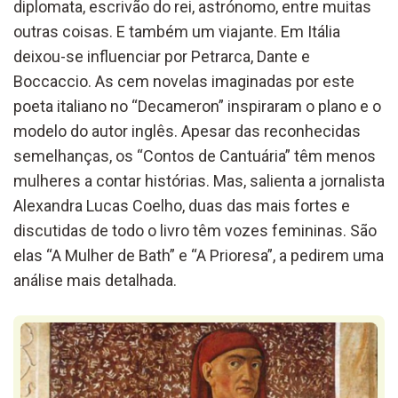
diplomata, escrivão do rei, astrónomo
,
entre muita
s
outras coisas
.
E
também um viajante. Em Itália
deixou-se influenciar por Petrarca, Dante e
Boccaccio
.
As cem novelas
imaginadas por este
poeta italiano
no
“
Decameron
”
inspiraram
o plano
e o
modelo
do
autor inglês.
Apesar
das reconhecidas
semelhanças,
os
“Contos de Cantuária”
têm menos
mulheres a contar histórias. Mas, salienta a jornalista
Alexandra Lucas Coelho,
duas das mais fortes e
discutidas de todo o livro têm vozes femininas. São
elas “A
M
ulher de
Bath
” e “A
P
rioresa”
,
a pedirem uma
análise mais detalhada.