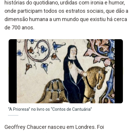
histórias
do quotidiano
, urdidas com ironia e humor,
onde
participam
todos os estratos sociais
,
que
dão a
dimensão h
uman
a
a
um mundo que existiu há cerca
de 700 anos.
“A Prioresa” no livro os “Contos de Cantuária”
Geoffrey Chaucer nasceu em Londres
.
F
oi