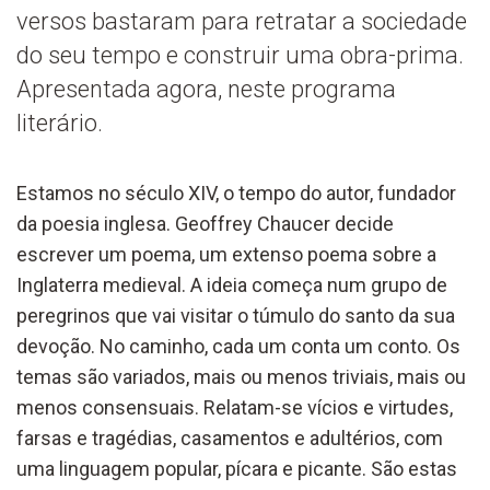
versos bastaram para retratar a sociedade
do seu tempo e construir uma obra-prima.
Apresentada agora, neste programa
literário.
Estamos
n
o século XIV,
o t
empo d
o autor
, fundador
da poesia inglesa
. Geoffrey Chaucer
decide
escrever um poema, um extenso poema
sobre a
Inglaterra medieval.
A ideia começa
n
um grupo de
peregrinos que vai visitar o túmulo do santo da sua
devoção. No caminho, cada um conta um conto. Os
temas são variados
,
mais ou menos triviais, mais ou
menos consen
suais
.
Relatam
-se
ví
cios e virtudes
,
farsas
e
tragédias
,
casamentos
e
adultérios,
com
u
ma linguagem popular,
pícara
e pi
cante
.
São e
stas