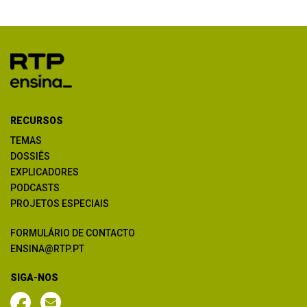
RECURSOS
TEMAS
DOSSIÊS
EXPLICADORES
PODCASTS
PROJETOS ESPECIAIS
FORMULÁRIO DE CONTACTO
ENSINA@RTP.PT
SIGA-NOS