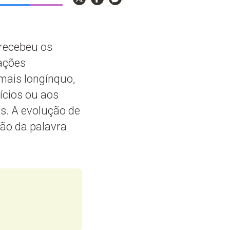
 recebeu os
ações
mais longínquo,
ícios ou aos
s. A evolução de
ção da palavra