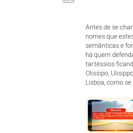
Antes de se cham
nomes que estes
semânticas e fo
há quem defenda
tartéssios fican
Olissipo, Ulisip
Lisboa, como se 