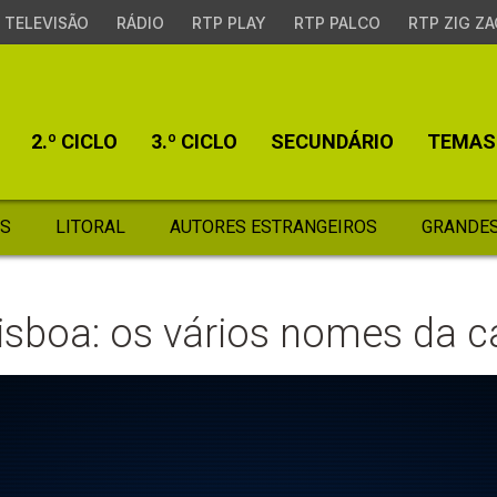
TELEVISÃO
RÁDIO
RTP PLAY
RTP PALCO
RTP ZIG ZA
2.º CICLO
3.º CICLO
SECUNDÁRIO
TEMAS
S
LITORAL
AUTORES ESTRANGEIROS
GRANDES
Lisboa: os vários nomes da c