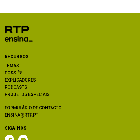
RECURSOS
TEMAS
DOSSIÊS
EXPLICADORES
PODCASTS
PROJETOS ESPECIAIS
FORMULÁRIO DE CONTACTO
ENSINA@RTP.PT
SIGA-NOS