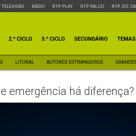
TELEVISÃO
RÁDIO
RTP PLAY
RTP PALCO
RTP ZIG ZA
2.º CICLO
3.º CICLO
SECUNDÁRIO
TEMAS
S
LITORAL
AUTORES ESTRANGEIROS
GRANDES
 e emergência há diferença?