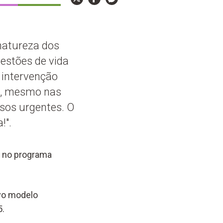
 natureza dos
estões de vida
e intervenção
s, mesmo nas
asos urgentes. O
!".
ês no programa
ovo modelo
5.