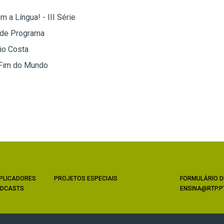
 a Língua! - III Série
 de Programa
io Costa
 Fim do Mundo
PLICADORES
PROJETOS ESPECIAIS
FORMULÁRIO D
DCASTS
ENSINA@RTP.P