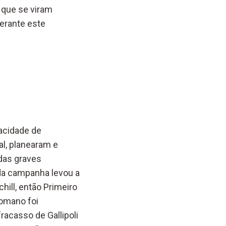
, que se viram
erante este
acidade de
al, planearam e
das graves
 da campanha levou a
ill, então Primeiro
tomano foi
racasso de Gallipoli