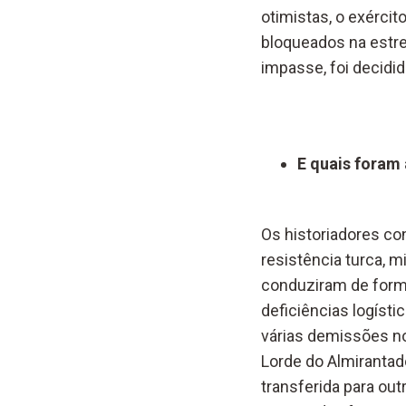
otimistas, o exércit
bloqueados na estre
impasse, foi decidid
E quais foram
Os historiadores co
resistência turca, 
conduziram de form
deficiências logíst
várias demissões n
Lorde do Almirantad
transferida para out