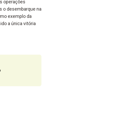
 as operações
ós o desembarque na
 como exemplo da
do a única vitória
o