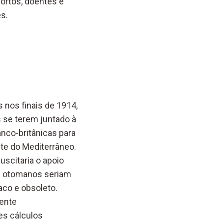
mortos, doentes e
s.
 nos finais de 1914,
 se terem juntado à
anco-britânicas para
te do Mediterrâneo.
scitaria o apoio
s otomanos seriam
raco e obsoleto.
mente
es cálculos