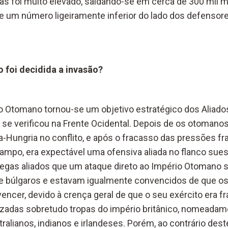
xas foi muito elevado, saldando-se em cerca de 300 mil 
 e um número ligeiramente inferior do lado dos defensore
 foi decidida a invasão?
io Otomano tornou-se um objetivo estratégico dos Aliados
se verificou na Frente Ocidental. Depois de os otomanos
a-Hungria no conflito, e após o fracasso das pressões fr
ampo, era expectável uma ofensiva aliada no flanco sues
gas aliados que um ataque direto ao Império Otomano su
 e búlgaros e estavam igualmente convencidos de que o
vencer, devido à crença geral de que o seu exército era f
ilizadas sobretudo tropas do império britânico, nomeada
alianos, indianos e irlandeses. Porém, ao contrário dest