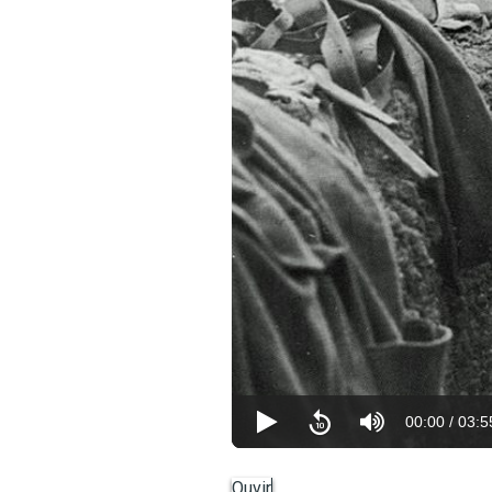
00:00
/
03:5
Ouvir