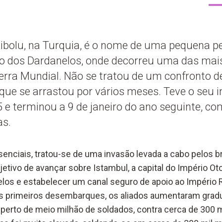
Gelibolu, na Turquia, é o nome de uma pequena p
to dos Dardanelos, onde decorreu uma das mai
erra Mundial. Não se tratou de um confronto d
e se arrastou por vários meses. Teve o seu in
5 e terminou a 9 de janeiro do ano seguinte, c
as.
enciais, tratou-se de uma invasão levada a cabo pelos br
tivo de avançar sobre Istambul, a capital do Império Oto
elos e estabelecer um canal seguro de apoio ao Império 
aos primeiros desembarques, os aliados aumentaram gra
r perto de meio milhão de soldados, contra cerca de 300 m