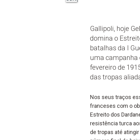
Gallipoli, hoje 
domina o Estrei
batalhas da I Gu
uma campanha qu
fevereiro de 191
das tropas aliad
Nos seus traços ess
franceses com o obje
Estreito dos Dardan
resistência turca 
de tropas até atingi