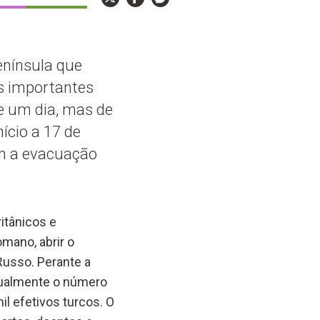
enínsula que
s importantes
e um dia, mas de
ício a 17 de
om a evacuação
itânicos e
mano, abrir o
Russo. Perante a
dualmente o número
il efetivos turcos. O