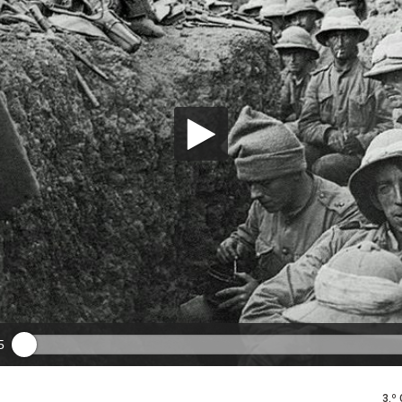
5
3.º