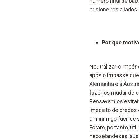
número final de bai
prisioneiros aliados
Por que motivo
Neutralizar o Impér
após o impasse que 
Alemanha e à Áustri
fazê-los mudar de c
Pensavam os estrate
imediato de gregos
um inimigo fácil de 
Foram, portanto, ut
neozelandeses, austr