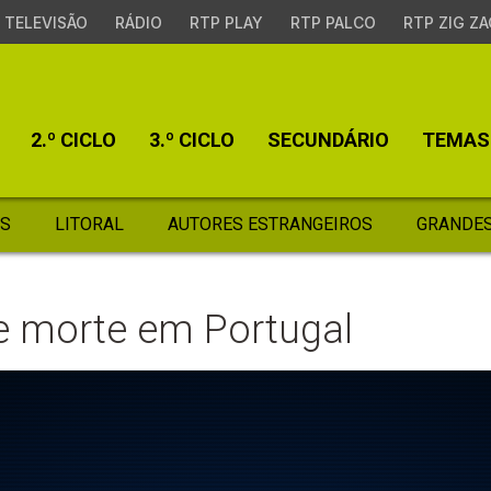
TELEVISÃO
RÁDIO
RTP PLAY
RTP PALCO
RTP ZIG ZA
2.º CICLO
3.º CICLO
SECUNDÁRIO
TEMAS
S
LITORAL
AUTORES ESTRANGEIROS
GRANDES
e morte em Portugal