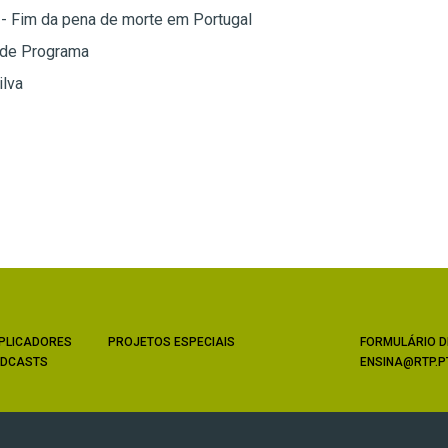
- Fim da pena de morte em Portugal
 de Programa
ilva
PLICADORES
PROJETOS ESPECIAIS
FORMULÁRIO D
DCASTS
ENSINA@RTP.P