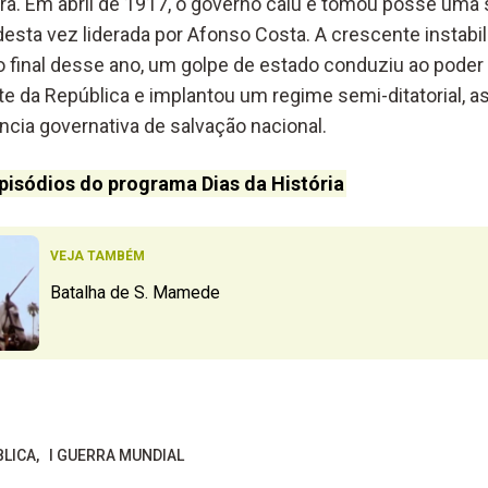
rra. Em abril de 1917, o governo caiu e tomou posse um
 desta vez liderada por Afonso Costa. A crescente instab
o final desse ano, um golpe de estado conduziu ao poder 
te da República e implantou um regime semi-ditatorial, a
ência governativa de salvação nacional.
pisódios do programa Dias da História
VEJA TAMBÉM
Batalha de S. Mamede
BLICA
I GUERRA MUNDIAL