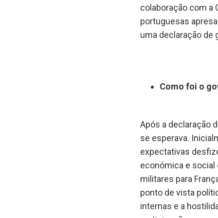
colaboração com a 
portuguesas apresar
uma declaração de gu
Como foi o go
Após a declaração d
se esperava. Inicia
expectativas desfiz
económica e social 
militares para Fran
ponto de vista polí
internas e a hostil