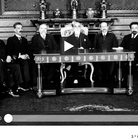
0
3.º