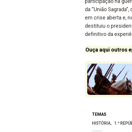
participação na gue
da “União Sagrada”,
em crise aberta e, n
destituiu o presiden
definitivo da experi
Ouça aqui outros e
TEMAS
HISTÓRIA
1.ª REPÚ