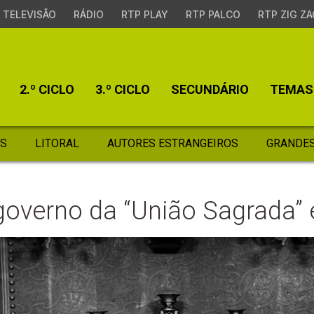
TELEVISÃO
RÁDIO
RTP PLAY
RTP PALCO
RTP ZIG ZA
2.º CICLO
3.º CICLO
SECUNDÁRIO
TEMAS
S
LITORAL
AUTORES ESTRANGEIROS
GRANDES
overno da “União Sagrada” 