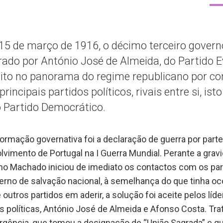
15 de março de 1916, o décimo terceiro govern
rado por António José de Almeida, do Partido Ev
ito no panorama do regime republicano por co
rincipais partidos políticos, rivais entre si, isto
o Partido Democrático.
ormação governativa foi a declaração de guerra por parte
lvimento de Portugal na I Guerra Mundial. Perante a gravi
no Machado iniciou de imediato os contactos com os part
erno de salvação nacional, à semelhança do que tinha oc
outros partidos em aderir, a solução foi aceite pelos líd
 políticas, António José de Almeida e Afonso Costa. Trat
ência, que tomou a designação de “União Sagrada” e qu