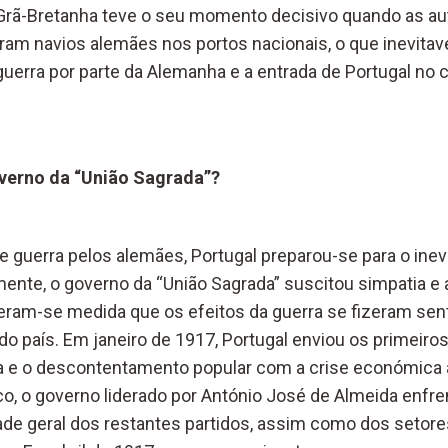
Grã-Bretanha teve o seu momento decisivo quando as au
am navios alemães nos portos nacionais, o que inevitav
erra por parte da Alemanha e a entrada de Portugal no co
verno da “União Sagrada”?
e guerra pelos alemães, Portugal preparou-se para o ine
lmente, o governo da “União Sagrada” suscitou simpatia e
eram-se medida que os efeitos da guerra se fizeram sent
do país. Em janeiro de 1917, Portugal enviou os primeiro
ça e o descontentamento popular com a crise económica 
tico, o governo liderado por António José de Almeida enf
idade geral dos restantes partidos, assim como dos seto