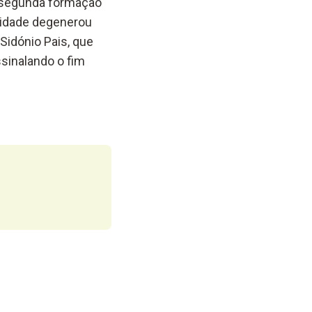
a segunda formação
ilidade degenerou
Sidónio Pais, que
ssinalando o fim