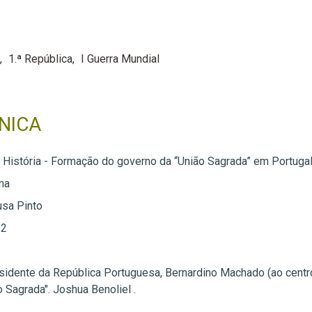
1.ª República
I Guerra Mundial
NICA
 História - Formação do governo da “União Sagrada” em Portuga
ma
usa Pinto
 2
sidente da República Portuguesa, Bernardino Machado (ao centro
o Sagrada". Joshua Benoliel .