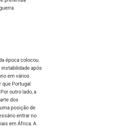
guerra.
 da época colocou
 instabilidade após
ano em vários
r que Portugal
or outro lado, a
arte dos
 uma posição de
ssário entrar no
ais em África. A