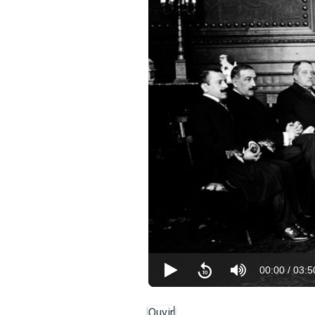
00:00
/
03:5
Ouvir