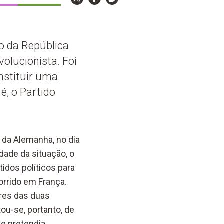
o da República
olucionista. Foi
nstituir uma
 é, o Partido
 da Alemanha, no dia
dade da situação, o
idos políticos para
orrido em França.
eres das duas
ou-se, portanto, de
e pretendia