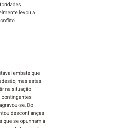
toridades
elmente levou a
nflito.
vitável embate que
 adesão, mas estas
ir na situação
s contingentes
agravou-se. Do
rentou desconfianças
res que se opunham à