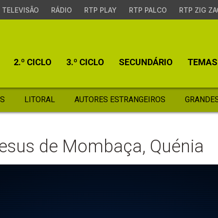
TELEVISÃO
RÁDIO
RTP PLAY
RTP PALCO
RTP ZIG ZA
2.º CICLO
3.º CICLO
SECUNDÁRIO
TEMAS
S
LITORAL
AUTORES ESTRANGEIROS
GRANDES
Jesus de Mombaça, Quénia