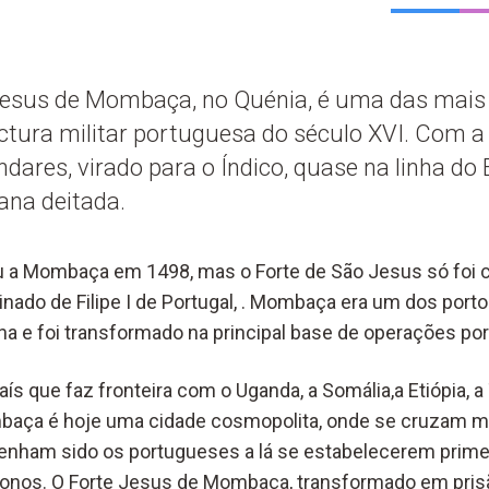
Jesus de Mombaça, no Quénia, é uma das mais
ctura militar portuguesa do século XVI. Com a
andares, virado para o Índico, quase na linha do
na deitada.
a Mombaça em 1498, mas o Forte de São Jesus só foi 
inado de Filipe I de Portugal, . Mombaça era um dos port
ana e foi transformado na principal base de operações po
aís que faz fronteira com o Uganda, a Somália,a Etiópia, a
baça é hoje uma cidade cosmopolita, onde se cruzam mu
tenham sido os portugueses a lá se estabelecerem primei
donos. O Forte Jesus de Mombaça, transformado em pris