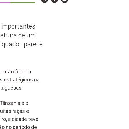
 importantes
 altura de um
 Equador, parece
construído um
os estratégicos na
rtuguesas.
 Tânzania e o
itas raças e
ro, a cidade teve
ão no período de