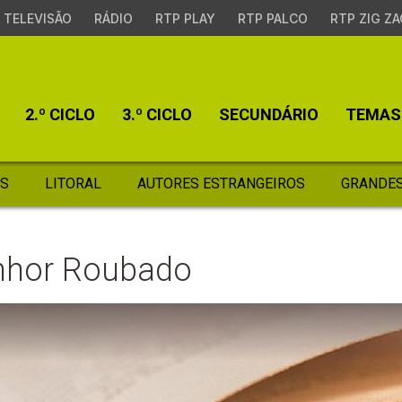
TELEVISÃO
RÁDIO
RTP PLAY
RTP PALCO
RTP ZIG ZA
2.º CICLO
3.º CICLO
SECUNDÁRIO
TEMAS
S
LITORAL
AUTORES ESTRANGEIROS
GRANDES
enhor Roubado