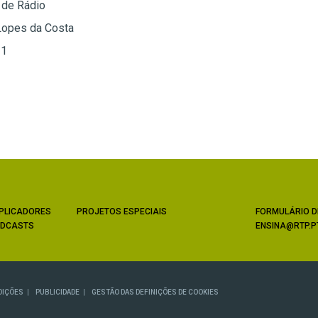
 de Rádio
Lopes da Costa
 1
PLICADORES
PROJETOS ESPECIAIS
FORMULÁRIO D
DCASTS
ENSINA@RTP.P
DIÇÕES
PUBLICIDADE
GESTÃO DAS DEFINIÇÕES DE COOKIES