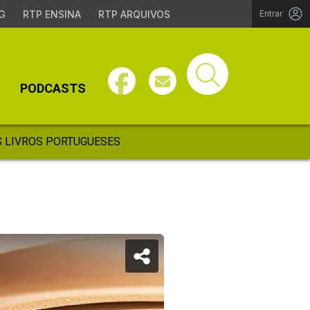
G
RTP ENSINA
RTP ARQUIVOS
Entrar
PODCASTS
 LIVROS PORTUGUESES