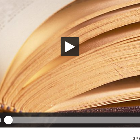
1
3.º