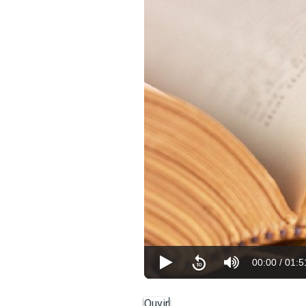
00:00
/
01:5
Ouvir