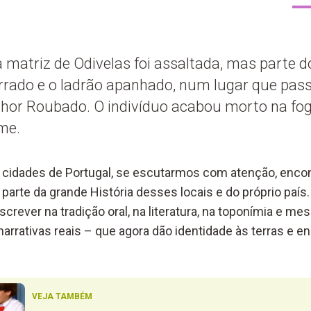
a matriz de Odivelas foi assaltada, mas parte do
rrado e o ladrão apanhado, num lugar que pass
or Roubado. O indivíduo acabou morto na fogu
me.
ou cidades de Portugal, se escutarmos com atenção, en
parte da grande História desses locais e do próprio país.
crever na tradição oral, na literatura, na toponímia e me
arrativas reais – que agora dão identidade às terras e e
VEJA TAMBÉM