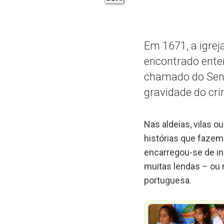
Em 1671, a igrej
encontrado ente
chamado do Senh
gravidade do cri
Nas aldeias, vilas 
histórias que fazem 
encarregou-se de ins
muitas lendas – ou n
portuguesa.