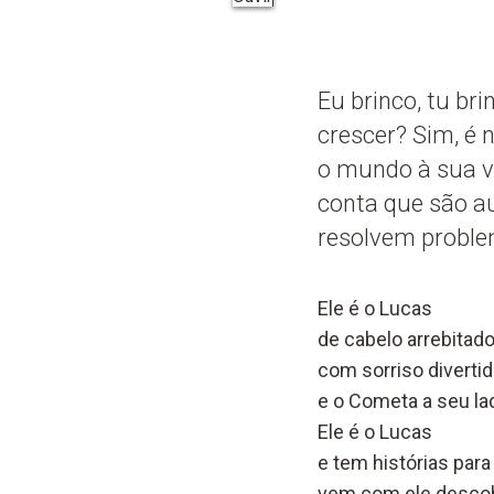
Eu brinco, tu br
crescer? Sim, é 
o mundo à sua vo
conta que são au
resolvem proble
Ele é o Lucas
de cabelo arrebitad
com sorriso diverti
e o Cometa a seu la
Ele é o Lucas
e tem histórias para
vem com ele descob