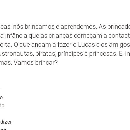
incas, nós brincamos e aprendemos. As brincad
na infância que as crianças começam a contact
lta. O que andam a fazer o Lucas e os amigos
stronautas, piratas, príncipes e princesas. E, i
mas. Vamos brincar?
o
do
do.
 dizer
rir