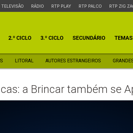
TELEVISÃO
RÁDIO
RTP PLAY
RTP PALCO
RTP ZIG ZA
2.º CICLO
3.º CICLO
SECUNDÁRIO
TEMAS
S
LITORAL
AUTORES ESTRANGEIROS
GRANDES
ucas: a Brincar também se 