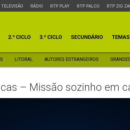
TELEVISÃO
RÁDIO
RTP PLAY
RTP PALCO
RTP ZIG ZA
2.º CICLO
3.º CICLO
SECUNDÁRIO
TEMAS
S
LITORAL
AUTORES ESTRANGEIROS
GRANDES
Lucas – Missão sozinho em c