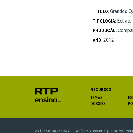
Grandes Q
TÍTULO:
Extrato
TIPOLOGIA:
Compan
PRODUÇÃO:
2012
ANO:
RECURSOS
TEMAS
EX
DOSSIÊS
PO
POLÍTICA DE PRIVACIDADE
POLÍTICA DE COOKIES
TERMOS E CON