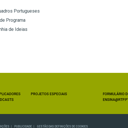
uadros Portugueses
 de Programa
hia de Ideias
PLICADORES
PROJETOS ESPECIAIS
FORMULÁRIO D
DCASTS
ENSINA@RTP.P
DIÇÕES
PUBLICIDADE
GESTÃO DAS DEFINIÇÕES DE COOKIES