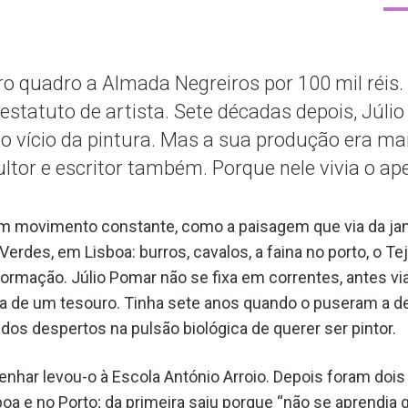
o quadro a Almada Negreiros por 100 mil réis.
 estatuto de artista. Sete décadas depois, Júli
 vício da pintura. Mas a sua produção era mai
ltor e escritor também. Porque nele vivia o apel
em movimento constante, como a paisagem que via da ja
Verdes, em Lisboa: burros, cavalos, a faina no porto, o Te
rmação. Júlio Pomar não se fixa em correntes, antes via
a de um tesouro. Tinha sete anos quando o puseram a d
dos despertos na pulsão biológica de querer ser pintor.
nhar levou-o à Escola António Arroio. Depois foram dois
oa e no Porto; da primeira saiu porque “não se aprendia g