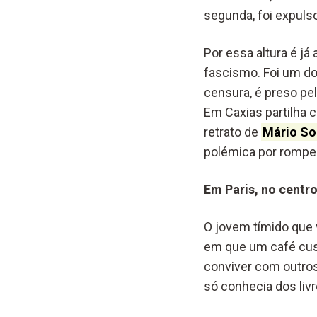
segunda, foi expulso
Por essa altura é já
fascismo. Foi um d
censura, é preso pe
Em Caxias partilha c
retrato de
Mário So
polémica por romper
Em Paris, no cent
O jovem tímido que 
em que um café custa
conviver com outros 
só conhecia dos liv