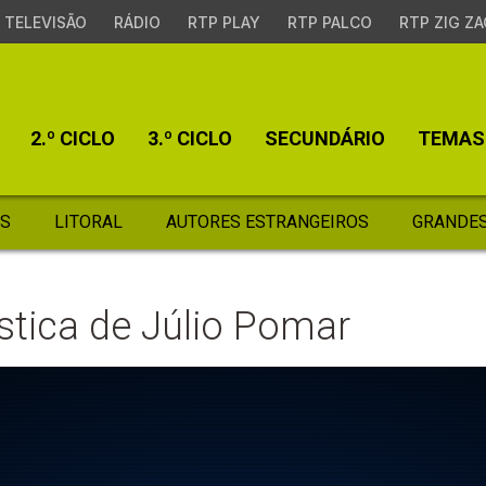
TELEVISÃO
RÁDIO
RTP PLAY
RTP PALCO
RTP ZIG ZA
2.º CICLO
3.º CICLO
SECUNDÁRIO
TEMAS
S
LITORAL
AUTORES ESTRANGEIROS
GRANDES
ística de Júlio Pomar