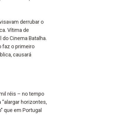
e visavam derrubar o
a. Vítima de
l do Cinema Batalha.
 faz o primeiro
blica, causará
mil réis – no tempo
“alargar horizontes,
o” que em Portugal