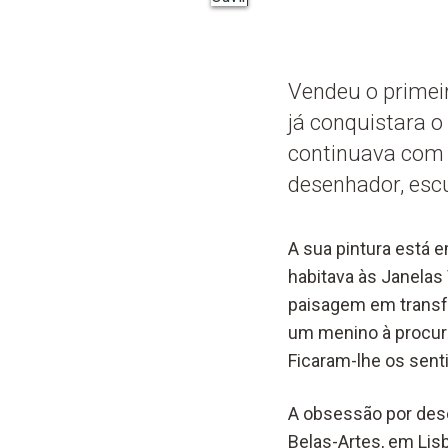
Vendeu o primeir
já conquistara o
continuava com o
desenhador, escu
A sua pintura está 
habitava às Janelas 
paisagem em transfo
um menino à procur
Ficaram-lhe os senti
A obsessão por dese
Belas-Artes, em Lisb