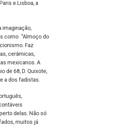
Paris e Lisboa, a
a imaginação,
ivas como “Almoço do
acionismo. Faz
as, cerâmicas,
tas mexicanos. A
o de 68, D. Quixote,
 e a dos fadistas.
ortuguês,
contáveis
perto delas. Não só
fados, muitos já