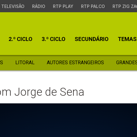
TELEVISÃO
RÁDIO
RTP PLAY
RTP PALCO
RTP ZIG ZA
2.º CICLO
3.º CICLO
SECUNDÁRIO
TEMAS
S
LITORAL
AUTORES ESTRANGEIROS
GRANDES
om Jorge de Sena