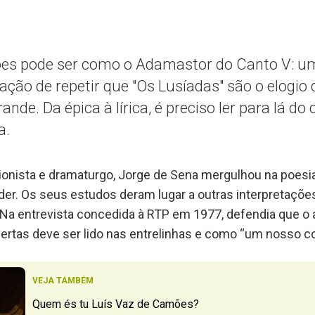
es pode ser como o Adamastor do Canto V: um g
tação de repetir que "Os Lusíadas" são o elogio 
nde. Da épica à lírica, é preciso ler para lá do 
a.
ccionista e dramaturgo, Jorge de Sena mergulhou na poes
der. Os seus estudos deram lugar a outras interpretaçõe
. Na entrevista concedida à RTP em 1977, defendia que o 
ertas deve ser lido nas entrelinhas e como “um nosso 
VEJA TAMBÉM
Quem és tu Luís Vaz de Camões?