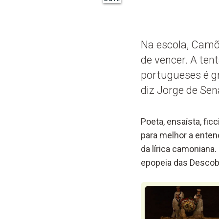
Na escola, Camõ
de vencer. A ten
portugueses é gra
diz Jorge de Sen
Poeta, ensaísta, fi
para melhor a enten
da lírica camoniana
epopeia das Descob