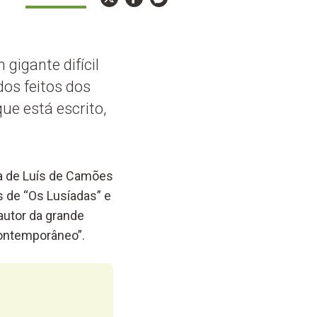
igante difícil
dos feitos dos
que está escrito,
ia de Luís de Camões
s de “Os Lusíadas” e
autor da grande
contemporâneo”.