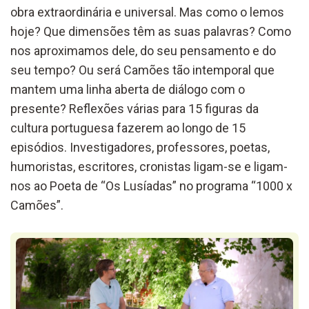
obra
extraordinária e universal.
Mas c
omo o lemos
hoje? Que dimensões
têm
as suas palavras? Como
nos aproximamos de
le
, do seu pensamento
e do
seu tempo?
Ou
será
Camões tão intemporal que
mantem uma linha
aberta de diálogo com o
presente?
Reflexões várias para
15
figuras da
cultura portuguesa fazerem ao longo de 15
episódios. Investigadores,
professores,
poetas,
humoristas,
escritores,
cronistas
ligam-se e ligam-
nos
ao
Poeta
de “Os Lusíadas”
no programa
“1000 x
Camões”
.