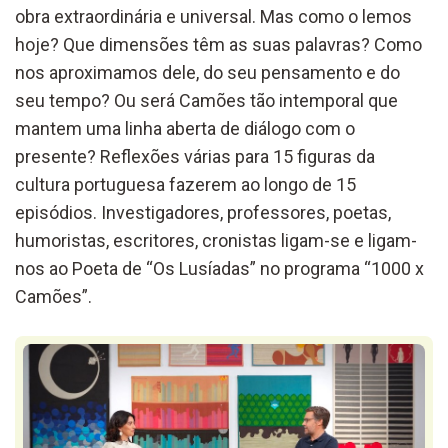
obra
extraordinária e universal.
Mas c
omo o lemos
hoje? Que dimensões
têm
as suas palavras? Como
nos aproximamos de
le
, do seu pensamento
e do
seu tempo?
Ou
será
Camões tão intemporal que
mantem uma linha
aberta de diálogo com o
presente?
Reflexões várias para
15
figuras da
cultura portuguesa fazerem ao longo de 15
episódios. Investigadores,
professores,
poetas,
humoristas,
escritores,
cronistas
ligam-se e ligam-
nos
ao
Poeta
de “Os Lusíadas”
no programa
“1000 x
Camões”
.