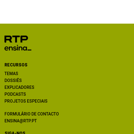
RECURSOS
TEMAS
DOSSIÊS
EXPLICADORES
PODCASTS
PROJETOS ESPECIAIS
FORMULÁRIO DE CONTACTO
ENSINA@RTP.PT
SIGA-NOS