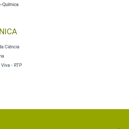
o-Química
NICA
da Ciência
ma
 Viva - RTP