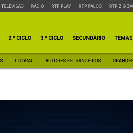
TELEVISÃO
RÁDIO
RTP PLAY
RTP PALCO
RTP ZIG ZA
2.º CICLO
3.º CICLO
SECUNDÁRIO
TEMAS
S
LITORAL
AUTORES ESTRANGEIROS
GRANDES