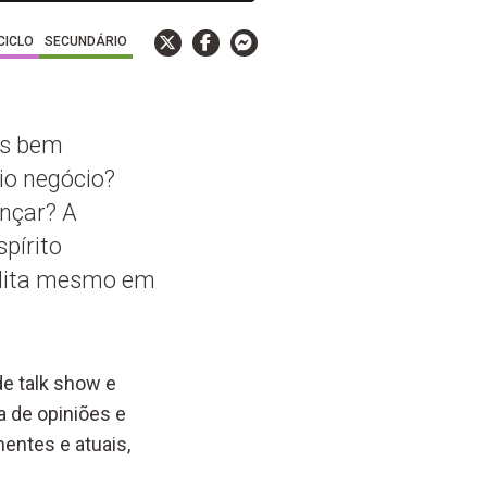
 CICLO
SECUNDÁRIO
is bem
io negócio?
nçar? A
pírito
edita mesmo em
e talk show e
 de opiniões e
entes e atuais,