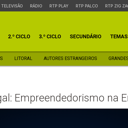
TELEVISÃO
RÁDIO
RTP PLAY
RTP PALCO
RTP ZIG ZA
2.º CICLO
3.º CICLO
SECUNDÁRIO
TEMAS
S
LITORAL
AUTORES ESTRANGEIROS
GRANDES
al: Empreendedorismo na Er