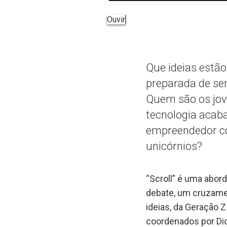
Ouvir
Que ideias estã
preparada de se
Quem são os jov
tecnologia acaba
empreendedor co
unicórnios?
“Scroll” é uma abor
debate, um cruzamen
ideias, da Geração Z
coordenados por Dio