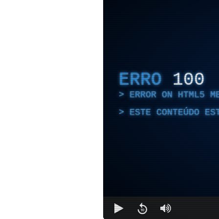
ERRO
100
ERROR ON HTML5 M
ESTE CONTEÚDO ES