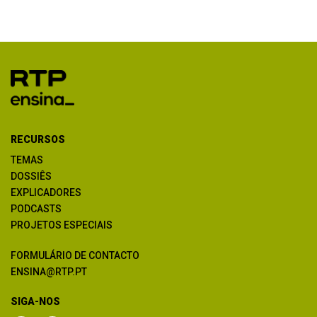
RECURSOS
TEMAS
DOSSIÊS
EXPLICADORES
PODCASTS
PROJETOS ESPECIAIS
FORMULÁRIO DE CONTACTO
ENSINA@RTP.PT
SIGA-NOS