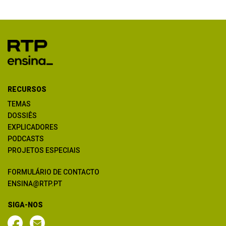
RECURSOS
TEMAS
DOSSIÊS
EXPLICADORES
PODCASTS
PROJETOS ESPECIAIS
FORMULÁRIO DE CONTACTO
ENSINA@RTP.PT
SIGA-NOS