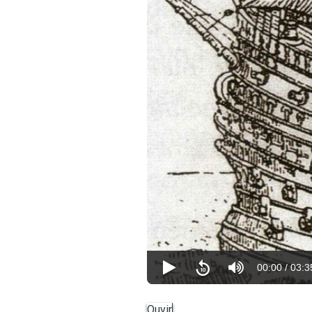
00:00
/
03:3
Ouvir