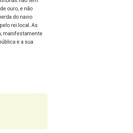
istórias não têm
de ouro, e não
erda do navio
elo rei local. As
nto, manifestamente
ública e a sua