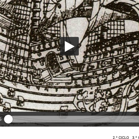
5
2.º CICLO
3.º