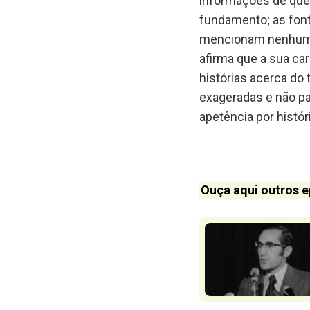
informações de que 
fundamento; as font
mencionam nenhum t
afirma que a sua car
histórias acerca do 
exageradas e não pa
apetência por histó
Ouça aqui outros e