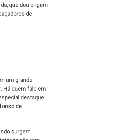
erda, que deu origem
 caçadores de
com um grande
r. Há quem fale em
especial destaque
Afonso de
uando surgem