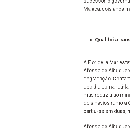
sucessor, o governa
Malaca, dois anos ma
Qual foi a cau
A Flor de la Mar es
Afonso de Albuquerqu
degradação. Contam 
decidiu comandá-la 
mas reduziu ao míni
dois navios rumo a C
partiu-se em duas, n
Afonso de Albuquer