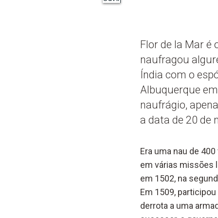
Flor de la Mar 
naufragou algure
Índia com o espó
Albuquerque em 
naufrágio, apena
a data de 20 de
Era uma nau de 400
em várias missões l
em 1502, na segunda
Em 1509, participou
derrota a uma armada