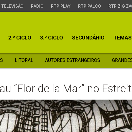
TELEVISÃO
RÁDIO
RTP PLAY
RTP PALCO
RTP ZIG ZA
2.º CICLO
3.º CICLO
SECUNDÁRIO
TEMAS
S
LITORAL
AUTORES ESTRANGEIROS
GRANDES
au “Flor de la Mar” no Estre