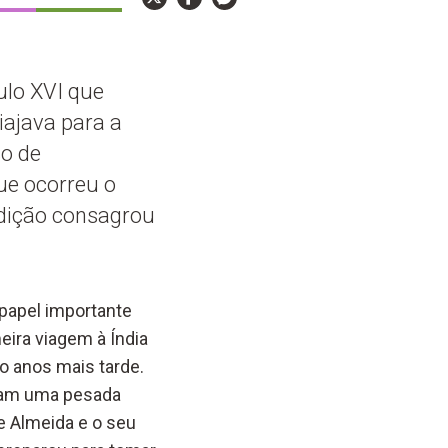
ulo XVI que
iajava para a
so de
ue ocorreu o
adição consagrou
papel importante
eira viagem à Índia
o anos mais tarde.
giram uma pesada
de Almeida e o seu