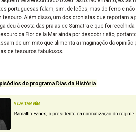
alguém terá encontrado o seu rasto. No entanto, estas h
es portuguesas falam, sim, de leões, mas de ferro e não 
esouro. Além disso, um dos cronistas que reportam a p
ga deu à costa das praias de Samatra e que foi recolhida p
tesouro da Flor de la Mar ainda por descobrir são, porta
ssam de um mito que alimenta a imaginação da opinião p
rias de tesouros fabulosos.
pisódios do programa Dias da História
VEJA TAMBÉM
Ramalho Eanes, o presidente da normalização do regime