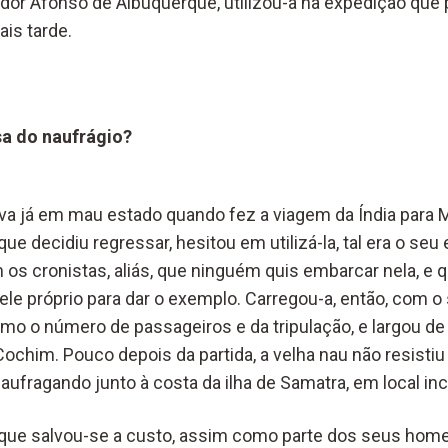
dor Afonso de Albuquerque, utilizou-a na expedição que 
is tarde.
sa do naufrágio?
tava já em mau estado quando fez a viagem da Índia para
e decidiu regressar, hesitou em utilizá-la, tal era o seu
os cronistas, aliás, que ninguém quis embarcar nela, e 
ele próprio para dar o exemplo. Carregou-a, então, com o
mo o número de passageiros e da tripulação, e largou d
ochim. Pouco depois da partida, a velha nau não resistiu
aufragando junto à costa da ilha de Samatra, em local inc
que salvou-se a custo, assim como parte dos seus home