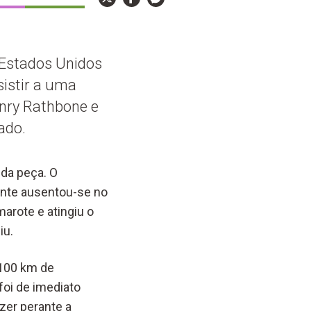
s Estados Unidos
sistir a uma
nry Rathbone e
ado.
 da peça. O
ente ausentou-se no
arote e atingiu o
iu.
 100 km de
foi de imediato
zer perante a