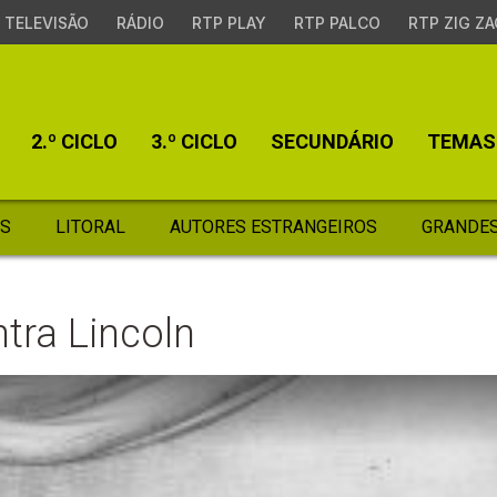
TELEVISÃO
RÁDIO
RTP PLAY
RTP PALCO
RTP ZIG ZA
2.º CICLO
3.º CICLO
SECUNDÁRIO
TEMAS
S
LITORAL
AUTORES ESTRANGEIROS
GRANDES
tra Lincoln