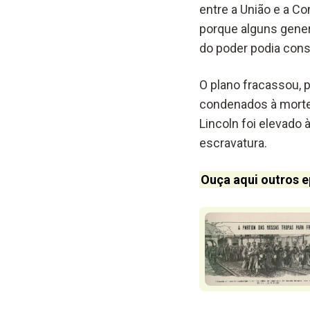
entre a União e a C
porque alguns gener
do poder podia const
O plano fracassou, 
condenados à morte
Lincoln foi elevado 
escravatura.
Ouça aqui outros e