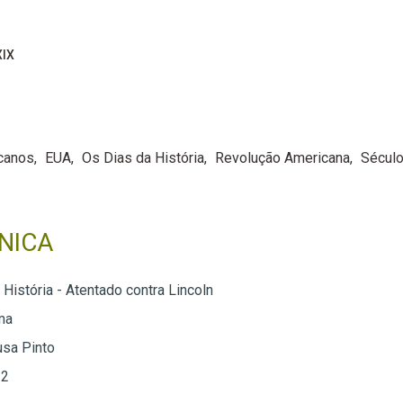
XIX
canos
EUA
Os Dias da História
Revolução Americana
Século
NICA
História - Atentado contra Lincoln
ma
usa Pinto
 2