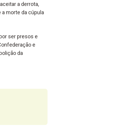
ceitar a derrota,
e a morte da cúpula
por ser presos e
 Confederação e
bolição da