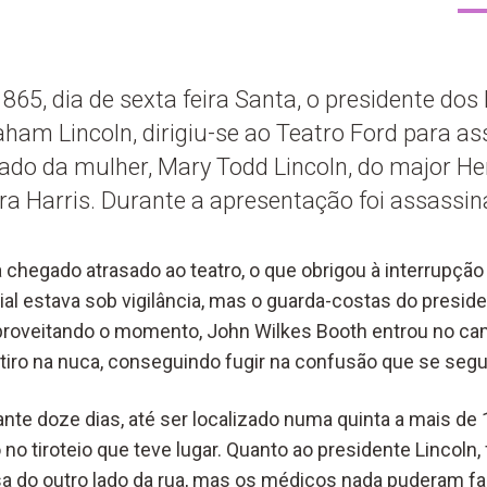
 1865, dia de sexta feira Santa, o presidente do
ham Lincoln, dirigiu-se ao Teatro Ford para as
do da mulher, Mary Todd Lincoln, do major He
ra Harris. Durante a apresentação foi assassin
a chegado atrasado ao teatro, o que obrigou à interrupção
al estava sob vigilância, mas o guarda-costas do presid
Aproveitando o momento, John Wilkes Booth entrou no cam
iro na nuca, conseguindo fugir na confusão que se segu
nte doze dias, até ser localizado numa quinta a mais de
o tiroteio que teve lugar. Quanto ao presidente Lincoln, 
a do outro lado da rua, mas os médicos nada puderam fa