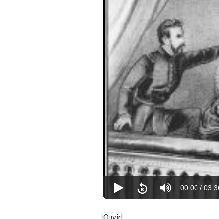
00:00
/
03:3
Ouvir