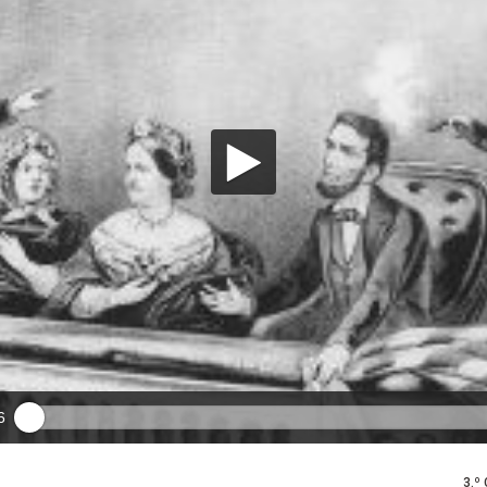
6
3.º