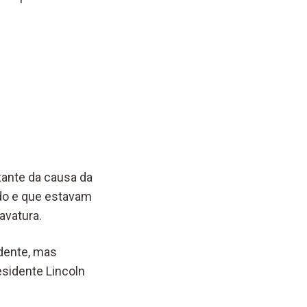
zante da causa da
ado e que estavam
avatura.
dente, mas
esidente Lincoln