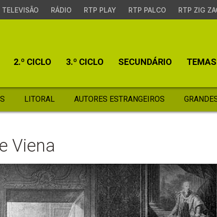
TELEVISÃO
RÁDIO
RTP PLAY
RTP PALCO
RTP ZIG ZA
2.º CICLO
3.º CICLO
SECUNDÁRIO
TEMAS
S
LITORAL
AUTORES ESTRANGEIROS
GRANDES
e Viena