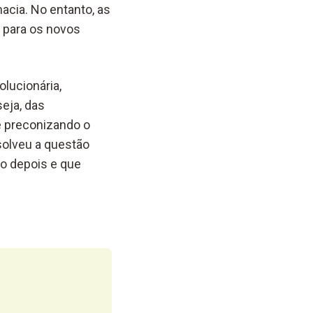
acia. No entanto, as
 para os novos
lucionária,
seja, das
e preconizando o
solveu a questão
o depois e que