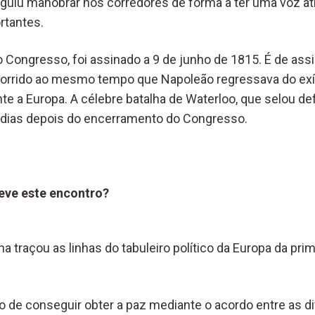
uiu manobrar nos corredores de forma a ter uma voz at
rtantes.
 do Congresso, foi assinado a 9 de junho de 1815. É de assi
orrido ao mesmo tempo que Napoleão regressava do exíl
e a Europa. A célebre batalha de Waterloo, que selou de
 9 dias depois do encerramento do Congresso.
eve este encontro?
 traçou as linhas do tabuleiro político da Europa da pri
o de conseguir obter a paz mediante o acordo entre as d