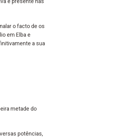
iva e presente nas
nalar o facto de os
io em Elba e
finitivamente a sua
meira metade do
iversas potências,