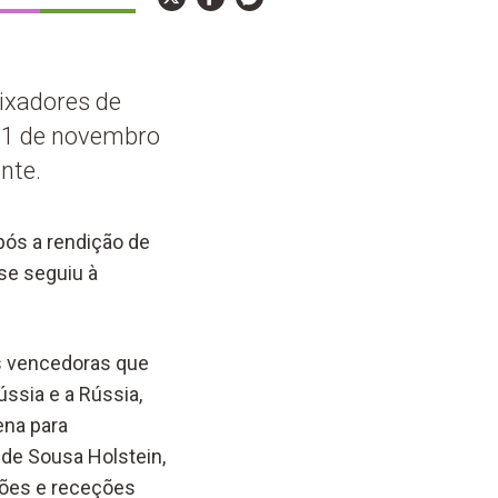
ixadores de
a 1 de novembro
nte.
após a rendição de
se seguiu à
as vencedoras que
ússia e a Rússia,
ena para
de Sousa Holstein,
iões e receções