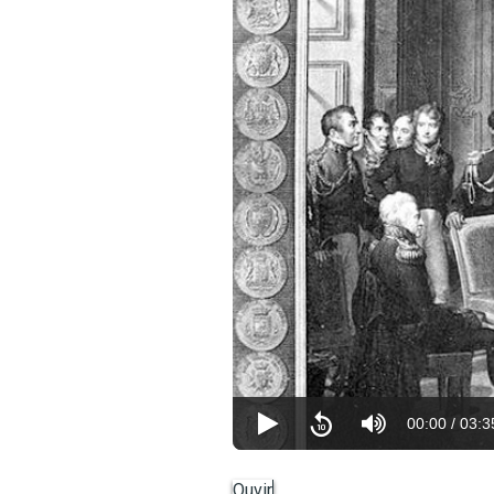
00:00
/
03:3
Ouvir