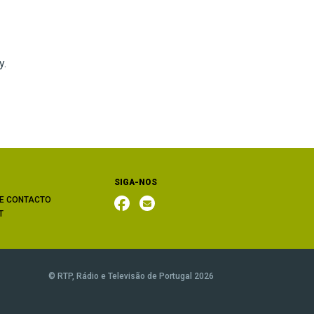
y.
SIGA-NOS
E CONTACTO
T
© RTP, Rádio e Televisão de Portugal 2026