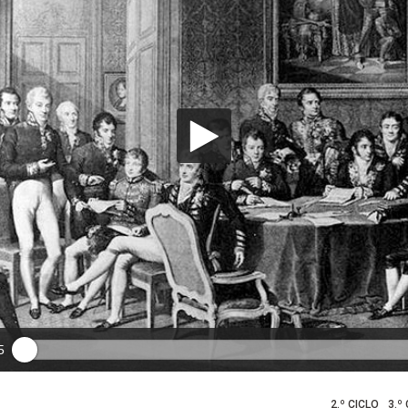
5
2.º CICLO
3.º