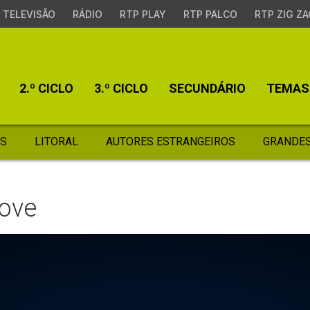
TELEVISÃO
RÁDIO
RTP PLAY
RTP PALCO
RTP ZIG ZA
2.º CICLO
3.º CICLO
SECUNDÁRIO
TEMAS
S
LITORAL
AUTORES ESTRANGEIROS
GRANDES
ove