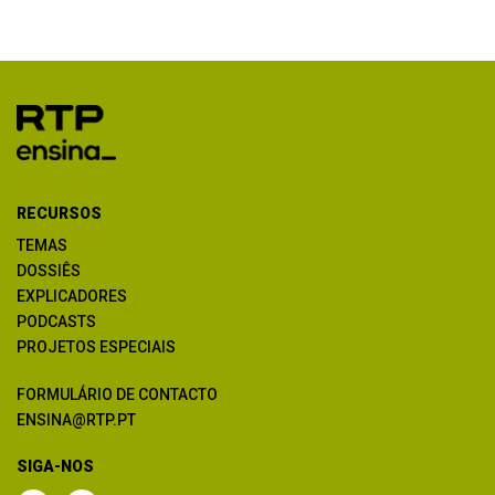
RECURSOS
TEMAS
DOSSIÊS
EXPLICADORES
PODCASTS
PROJETOS ESPECIAIS
FORMULÁRIO DE CONTACTO
ENSINA@RTP.PT
SIGA-NOS