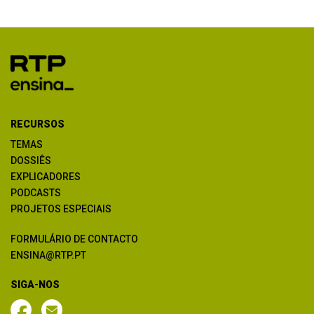
RECURSOS
TEMAS
DOSSIÊS
EXPLICADORES
PODCASTS
PROJETOS ESPECIAIS
FORMULÁRIO DE CONTACTO
ENSINA@RTP.PT
SIGA-NOS