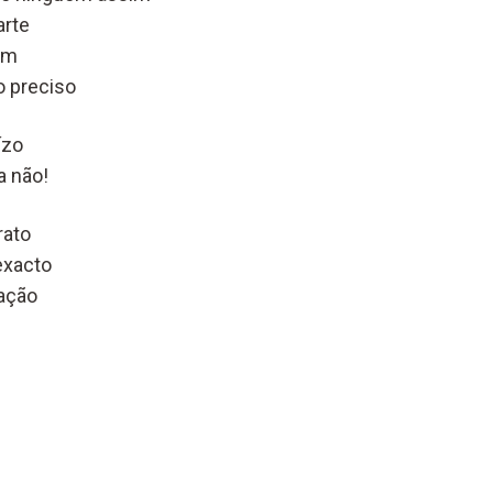
arte
im
o preciso
ízo
 não!
rato
exacto
ação