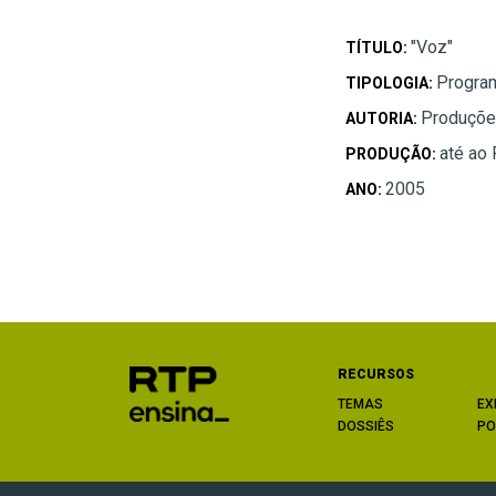
"Voz"
TÍTULO:
Progra
TIPOLOGIA:
Produções
AUTORIA:
até ao
PRODUÇÃO:
2005
ANO:
RECURSOS
TEMAS
EX
DOSSIÊS
PO