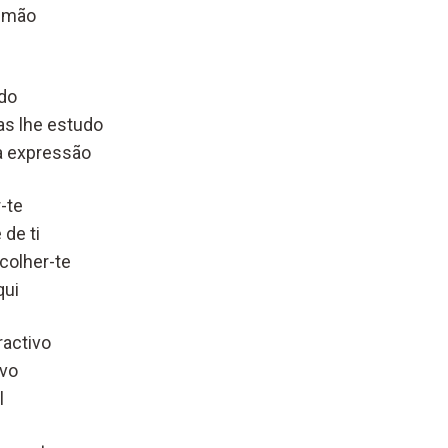
e mão
do
as lhe estudo
 expressão
r-te
de ti
colher-te
qui
ractivo
ivo
l