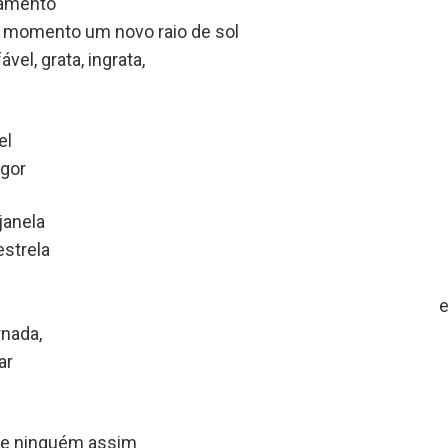
samento
momento um novo raio de sol
ável, grata, ingrata,
el
lgor
janela
estrela
, sentada , em pé, enc
rnada,
ar
abe ninguém assim