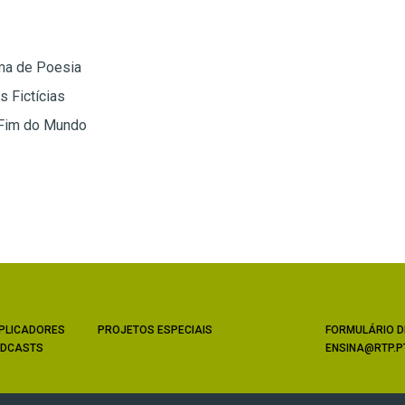
ma de Poesia
 Fictícias
 Fim do Mundo
PLICADORES
PROJETOS ESPECIAIS
FORMULÁRIO D
DCASTS
ENSINA@RTP.P