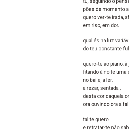
tu, seguindo o pen
pões de momento a 
quero ver-te irada, af
em riso, em dor.
qual és na luz variáv
do teu constante fu
quero-te ao piano, à 
fitando à noite uma 
no baile, a ler,
a rezar
desta cor daquela o
ora ouvindo ora a fal
tal te quero
e retratar-te não s