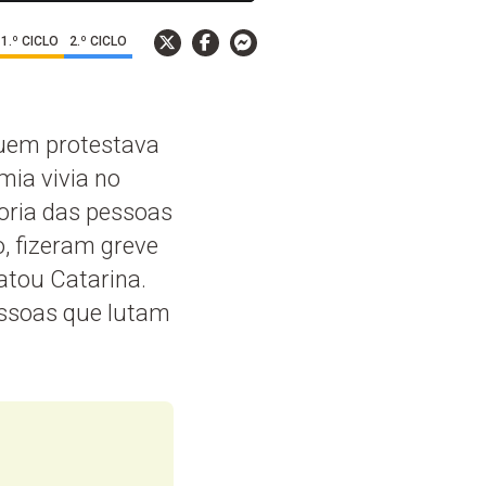
1.º CICLO
2.º CICLO
quem protestava
mia vivia no
ioria das pessoas
, fizeram greve
atou Catarina.
pessoas que lutam