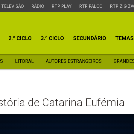
TELEVISÃO
RÁDIO
RTP PLAY
RTP PALCO
RTP ZIG ZA
2.º CICLO
3.º CICLO
SECUNDÁRIO
TEMAS
S
LITORAL
AUTORES ESTRANGEIROS
GRANDES
istória de Catarina Eufémia