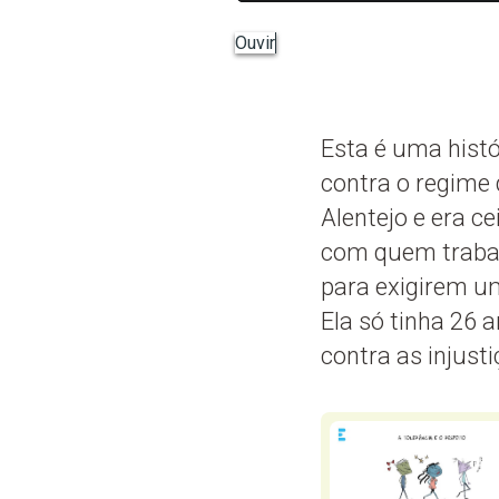
Ouvir
Esta é uma hist
contra o regime 
Alentejo e era c
com quem trabal
para exigirem um
Ela só tinha 26 
contra as injusti