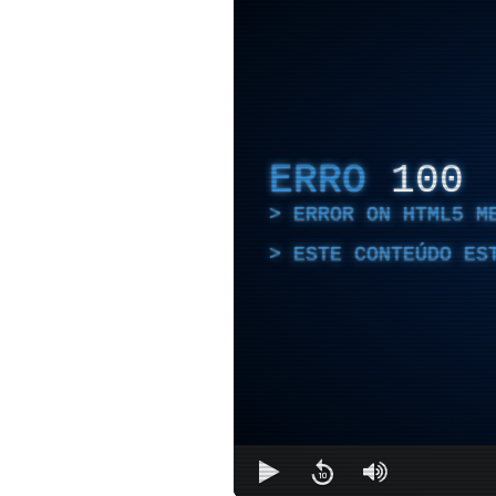
ERRO
100
ERROR ON HTML5 M
ESTE CONTEÚDO ES