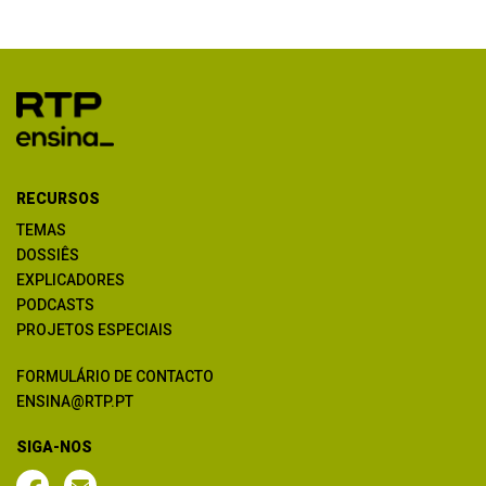
RECURSOS
TEMAS
DOSSIÊS
EXPLICADORES
PODCASTS
PROJETOS ESPECIAIS
FORMULÁRIO DE CONTACTO
ENSINA@RTP.PT
SIGA-NOS