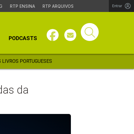
G
RTP ENSINA
RTP ARQUIVOS
Entrar
PODCASTS
 LIVROS PORTUGUESES
das da