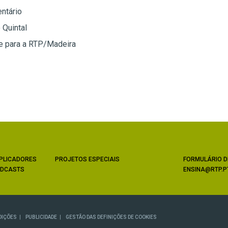
ntário
 Quintal
te para a RTP/Madeira
PLICADORES
PROJETOS ESPECIAIS
FORMULÁRIO D
DCASTS
ENSINA@RTP.P
DIÇÕES
PUBLICIDADE
GESTÃO DAS DEFINIÇÕES DE COOKIES