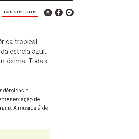
TODOS OS CICLOS
ica tropical.
da estrela azul,
a máxima. Todas
 endémicas e
 apresentação de
rade. A música é de