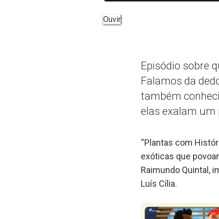
Ouvir
Episódio sobre q
Falamos da dedos
também conhecid
elas exalam um 
“Plantas com Histór
exóticas que povoam
Raimundo Quintal, i
Luís Cília.