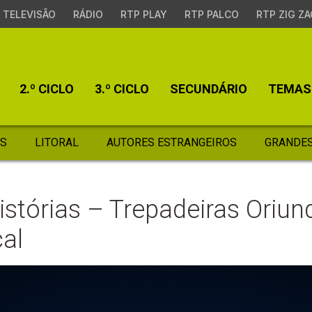
TELEVISÃO
RÁDIO
RTP PLAY
RTP PALCO
RTP ZIG ZA
2.º CICLO
3.º CICLO
SECUNDÁRIO
TEMAS
S
LITORAL
AUTORES ESTRANGEIROS
GRANDES
stórias – Trepadeiras Oriun
al