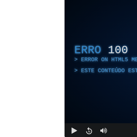
ERRO
100
ERROR ON HTML5 M
ESTE CONTEÚDO ES