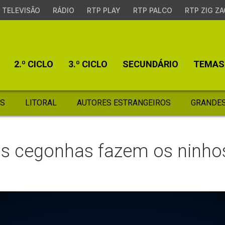
TELEVISÃO
RÁDIO
RTP PLAY
RTP PALCO
RTP ZIG ZA
2.º CICLO
3.º CICLO
SECUNDÁRIO
TEMAS
S
LITORAL
AUTORES ESTRANGEIROS
GRANDES
as cegonhas fazem os ninho