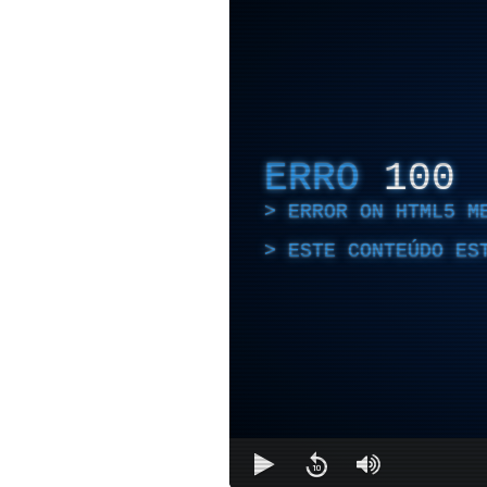
ERRO
100
ERROR ON HTML5 M
ESTE CONTEÚDO ES