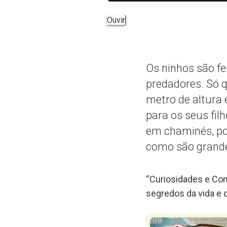
Ouvir
Os ninhos são fe
predadores. Só 
metro de altura 
para os seus fil
em chaminés, pos
como são grande
“Curiosidades e Con
segredos da vida e d