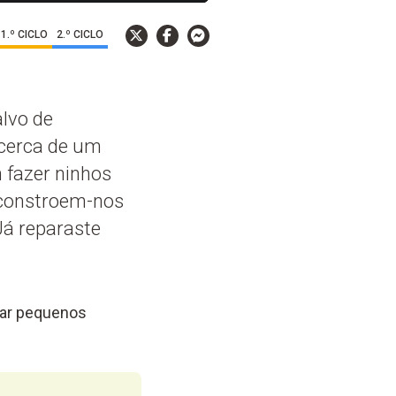
1.º CICLO
2.º CICLO
alvo de
 cerca de um
m fazer ninhos
, constroem-nos
Já reparaste
elar pequenos